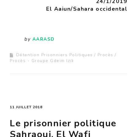
24/1/2019
El Aaiun/Sahara occidental
by
AARASD
Détention Prisonniers Politiques
Procès
Procès - Groupe Gdeim Izik
11 JUILLET 2018
Le prisonnier politique
Sahraoui, El Wafi